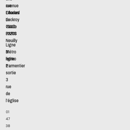
avenue
rue
Charles
Edouard
de
Lockroy
Gaulle
75011
92200
PARIS
Neuilly
Ligne
Métro
3
ligne
métro
1
Parmentier
sortie
3
rue
de
l’église
01
47
38