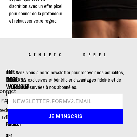
discrétion avec un effet pixel
pour donner de la profondeur
et rehausser votre regard.
ATHLETX REBEL
THE
LIENS
Inscrivez-vous à notre newsletter pour recevoir nos actualités,
BEST
ANNEXES
nos offres exclusives et bénéficier d’avantages fidélité et de
WORKOUT
surprises réservées à nos abonné·es.
ontact
IN
TOWN
FAQ
STUDIO
STUDIO
Beauty
DE
DE
JE M'INSCRIS
Lab
NEUILLY
PARIS
191
8